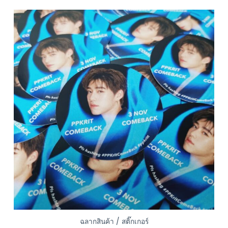
ฉลากสินค้า / สติ๊กเกอร์