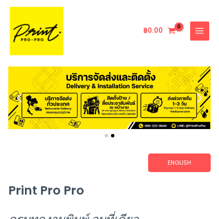
Skip
MAIN
to
MENU
content
฿
0.00
ENGLISH
Print Pro Pro