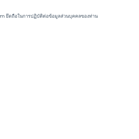
.com ยึดถือในการปฏิบัติต่อข้อมูลส่วนบุคคลของท่าน